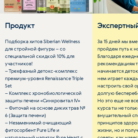
Продукт
Экспертный
Подборка хитов Siberian Wellness
За 15 дней мы вме
для стройной фигуры – со
пройдем путь к н
специальной скидкой 10% для
Благодаря ежедн
участников!
рекомендациям ты
– Трехфазный детокс-комплекс
начинается деток
премиум-уровня Renaissance Triple
нем играет кажды
Set
настроить свой о
– Комплекс хронобиологической
долгую беспереб
защиты печени «Синхровитал IV»
Но это еще не все
– Фиточай на основе диких трав №
курса ты не толь
6 (Защита печени)
внушительный сп
– Незаменимый очищающий
принципов здоро
фитосорбент Pure Life и
жизни, но и полу
натуральный напиток Pure Heart с
советы, как наве