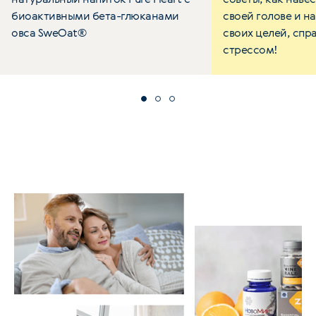
биоактивными бета-глюканами
своей голове и н
овса SweOat®
своих целей, спр
стрессом!