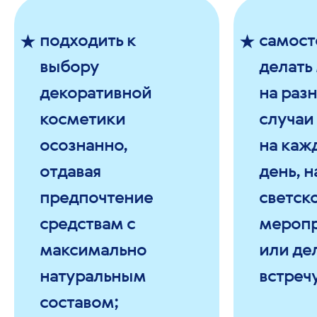
подходить к
самост
выбору
делать
декоративной
на раз
косметики
случаи
осознанно,
на каж
отдавая
день, н
предпочтение
светск
средствам с
меропр
максимально
или де
натуральным
встречу
составом;