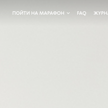
ПОЙТИ НА МАРАФОН
FAQ
ЖУРН