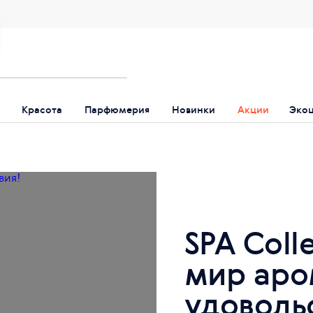
Красота
Парфюмерия
Новинки
Акции
Эко
SPA Coll
мир аро
удоволь