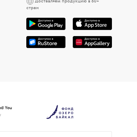
Доставляем продукцию в 60+
стран
nd You
у