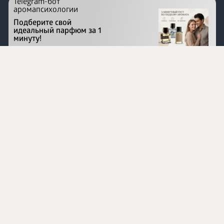
Telegram-бот
аромапсихологии
Подберите свой
идеальный парфюм за 1
минуту!
Перейти на сайт
©
1996 - 2026 ООО Международная компания
«Сибирское здоровье». Все права защищены.
Воспроизведение материалов данного сайта возможно
при условии обязательного размещения активной
ссылки на www.siberianhealth.com.
Вся бизнес-информация, представленная на данном
сайте, является недействительной для Республики
Узбекистан
Информация на сайте предназначена для лиц,
достигших возраста шестнадцати лет (16+)
Эксперты
Ингредиенты