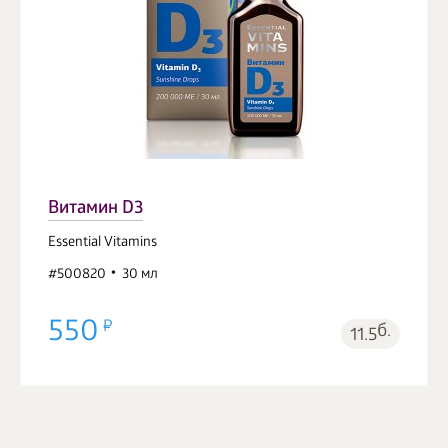
Витамин D3
Essential Vitamins
#500820
30 мл
550
б.
11.5