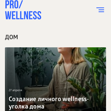
ПИТАНИЕ
ДОМ
СПОРТ
ЗДОРОВЬЕ
КРАСОТА
ПСИХОЛОГИЯ
ДЕТИ
27 апреля
ДОМ
Создание личного wellness-
КАК?
уголка дома