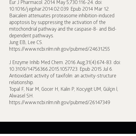
Eur J Pharmacol. 2014 May 5;730:116-24. doi:
10.1016/j.ejphar.2014.02.039. Epub 2014 Mar 12.
Baicalein attenuates proteasome inhibition-induced
apoptosis by suppressing the activation of the
mitochondrial pathway and the caspase-8- and Bid-
dependent pathways.
Jung EB, Lee CS.
https://www.ncbi.nlm.nih.gov/pubmed/24631255
J Enzyme Inhib Med Chem. 2016 Aug;31(4):674-83. doi:
10.3109/14756366.2015.1057723. Epub 2015 Jul 6.
Antioxidant activity of taxifolin: an activity-structure
relationship.
Topal F, Nar M, Gocer H, Kalin P, Kocyigit UM, Gülçin İ,
Alwasel SH.
https://www.ncbi.nlm.nih.gov/pubmed/26147349