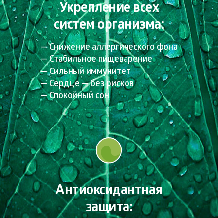
Укрепление всех
систем организма:
Снижение аллергического фона
Стабильное пищеварение
Сильный иммунитет
Сердце — без рисков
Спокойный сон
Антиоксидантная
защита: