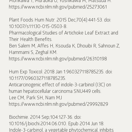
Morikawa T, Muraoka O, Yoshikawa M, Matsuda H.
https://www.ncbi.nlm.nih.gov/pubmed/25273061
Plant Foods Hum Nutr. 2015 Dec;70(4):441-53. doi:
10.1007/s11130-015-0503-8.
Pharmacological Studies of Artichoke Leaf Extract and
Their Health Benefits.
Ben Salem M, Affes H, Ksouda K, Dhouibi R, Sahnoun Z,
Hammami S, Zeghal KM.
https://www.ncbi.nlm.nih.gov/pubmed/26310198
Hum Exp Toxicol. 2018 Jan 1:960327118785235. doi:
10.1177/0960327118785235.
Anticarcinogenic effect of indole-3-carbinol (I3C) on
human hepatocellular carcinoma SNU449 cells.
Lee CM, Park SH, Nam MJ
https://www.ncbi.nlm.nih.gov/pubmed/29992829
Biochimie. 2014 Sep;104:127-36. doi:
10.1016/j.biochi.2014.06.010. Epub 2014 Jun 18.
Indole-3-carbinol, a vegetable phytochemical, inhibits