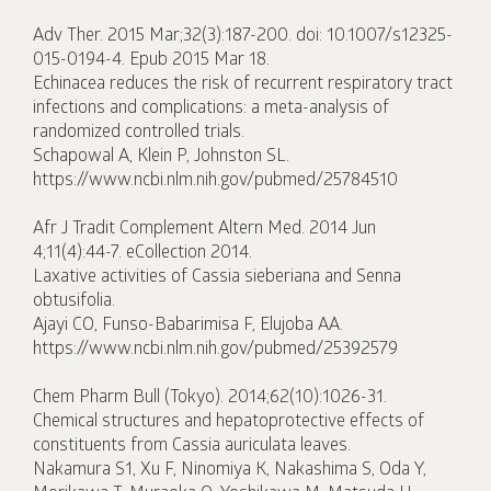
Adv Ther. 2015 Mar;32(3):187-200. doi: 10.1007/s12325-
015-0194-4. Epub 2015 Mar 18.
Echinacea reduces the risk of recurrent respiratory tract
infections and complications: a meta-analysis of
randomized controlled trials.
Schapowal A, Klein P, Johnston SL.
https://www.ncbi.nlm.nih.gov/pubmed/25784510
Afr J Tradit Complement Altern Med. 2014 Jun
4;11(4):44-7. eCollection 2014.
Laxative activities of Cassia sieberiana and Senna
obtusifolia.
Ajayi CO, Funso-Babarimisa F, Elujoba AA.
https://www.ncbi.nlm.nih.gov/pubmed/25392579
Chem Pharm Bull (Tokyo). 2014;62(10):1026-31.
Chemical structures and hepatoprotective effects of
constituents from Cassia auriculata leaves.
Nakamura S1, Xu F, Ninomiya K, Nakashima S, Oda Y,