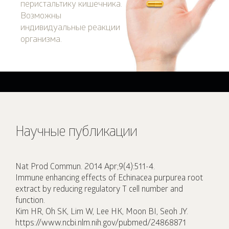
перистальтику кишечника.
Возможны
индивидуальные реакции
организма.
Научные публикации
Nat Prod Commun. 2014 Apr;9(4):511-4.
Immune enhancing effects of Echinacea purpurea root
extract by reducing regulatory T cell number and
function.
Kim HR, Oh SK, Lim W, Lee HK, Moon BI, Seoh JY.
https://www.ncbi.nlm.nih.gov/pubmed/24868871