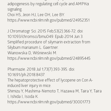
adipogenesis by regulating cell cycle and AMPKα
signaling.
Choi HS, Jeon HJ, Lee OH, Lee BY.
https://www.ncbi.nlm.nih.gov/pubmed/24952351
J Chromatogr Sci. 2015 Feb;53(2):366-72. doi:
10.1093/chromsci/bmu049. Epub 2014 Jun 3.
Simplified procedure of silymarin extraction from
Silybum marianum L. Gaertner.
Wianowska D, Wiśniewski M.
https://www.ncbi.nlm.nih.gov/pubmed/24895445
Pharmazie. 2018 Jul 1;73(7):393-395. doi:
10.1691/ph.2018.8437.
The hepatoprotective effect of lycopene on Con A-
induced liver injury in mice.
Shimizu Y, Mashima-Nemoto T, Hazawa M, Taira Y, Taira
I, Ishida I, Isoda K.
https://www.ncbi.nlm.nih.gov/pubmed/30001773