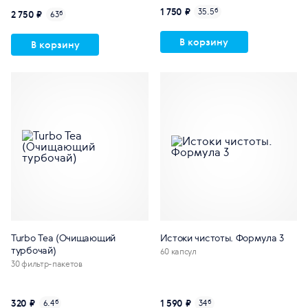
1 750 ₽
35.5
б
2 750 ₽
63
б
В корзину
В корзину
Turbo Tea (Очищающий
Истоки чистоты. Формула 3
турбочай)
60 капсул
30 фильтр-пакетов
320 ₽
1 590 ₽
6.4
б
34
б