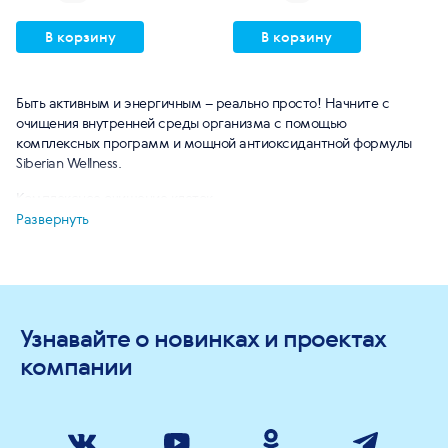
В корзину
В корзину
Быть активным и энергичным – реально просто! Начните с
очищения внутренней среды организма с помощью
комплексных программ и мощной антиоксидантной формулы
Siberian Wellness.
Комплексное очищение клеток:
Развернуть
Нормализует пищеварение и обменные процессы,
способствует снижению веса.
Улучшает состояние кожи и волос.
Улучшает сон и укрепляет память.
Способствует улучшению состояния суставов, нормализуя
Узнавайте о новинках и проектах
водно-солевой обмен.
Способствует укреплению иммунитета.
компании
Снижает выраженность аллергических реакций.
Повышает общий тонус и работоспособность.
В ассортименте Компании представлены продукты для базового
и глубокого очищения организма, состоящие из