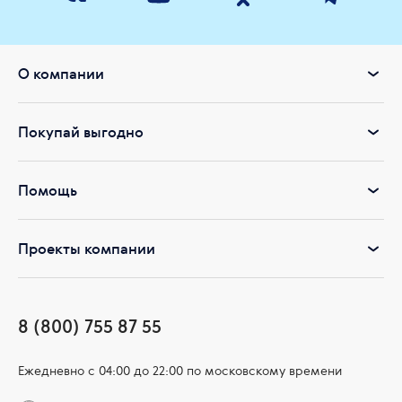
высококачественного растительного сырья и полного спектра
антиоксидантов. Все добавки разработаны опытными
специалистами Научно-инновационного центра Siberian
Wellness, имеют 30-летний успешный опыт применения.
О компании
Покупай выгодно
Помощь
Проекты компании
8 (800) 755 87 55
Ежедневно c 04:00 до 22:00 по московскому времени