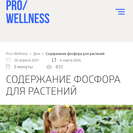
ПИТАНИЕ
СПОРТ
Pro/ Wellness
Дом
Содержание фосфора для растений
20 апреля 2021
6 марта 2026
ЗДОРОВЬЕ
3 минуты
833
КРАСОТА
СОДЕРЖАНИЕ ФОСФОРА
ПСИХОЛОГИЯ
ДЛЯ РАСТЕНИЙ
ДЕТИ
ДОМ
КАК?