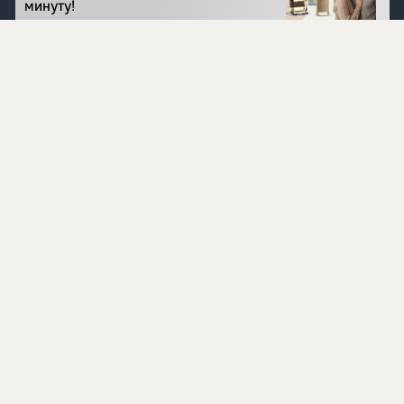
минуту!
Перейти на сайт
©
1996 - 2026 ООО Международная компания
«Сибирское здоровье». Все права защищены.
Воспроизведение материалов данного сайта возможно
при условии обязательного размещения активной
ссылки на www.siberianhealth.com.
Вся бизнес-информация, представленная на данном
сайте, является недействительной для Республики
Узбекистан
Информация на сайте предназначена для лиц,
достигших возраста шестнадцати лет (16+)
Эксперты
Ингредиенты
Контакты
О нас
Пользовательское соглашение