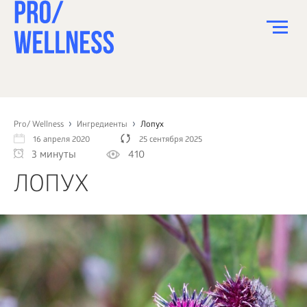
ПИТАНИЕ
СПОРТ
Pro/ Wellness
Ингредиенты
Лопух
16 апреля 2020
25 сентября 2025
ЗДОРОВЬЕ
3 минуты
410
КРАСОТА
ЛОПУХ
ПСИХОЛОГИЯ
ДЕТИ
ДОМ
КАК?