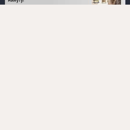
минуту!
Перейти на сайт
©
1996 - 2026 ООО Международная компания
«Сибирское здоровье». Все права защищены.
Воспроизведение материалов данного сайта возможно
при условии обязательного размещения активной
ссылки на www.siberianhealth.com.
Вся бизнес-информация, представленная на данном
сайте, является недействительной для Республики
Узбекистан
Информация на сайте предназначена для лиц,
достигших возраста шестнадцати лет (16+)
Эксперты
Ингредиенты
Контакты
О нас
Пользовательское соглашение