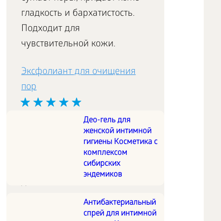
гладкость и бархатистость.
Подходит для
чувствительной кожи.
Эксфолиант для очищения
пор
Део-гель для
Бережно отшелушивает
женской интимной
ороговевшие частички,
гигиены Косметика с
полирует кожу, открывая
комплексом
сибирских
поры и улучшая тканевое
эндемиков
дыхание.
Антибактериальный
Питательный коктейль Какао
спрей для интимной