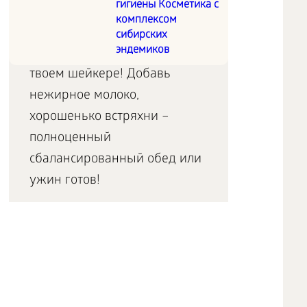
гигиены Косметика с
и имбирь
комплексом
сибирских
эндемиков
Правильный коктейль – в
твоем шейкере! Добавь
нежирное молоко,
хорошенько встряхни –
полноценный
сбалансированный обед или
ужин готов!