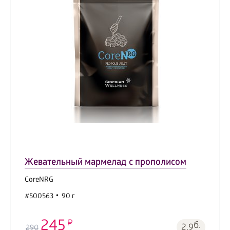
Жевательный мармелад с прополисом
CoreNRG
#500563
90 г
245
б.
2.9
290