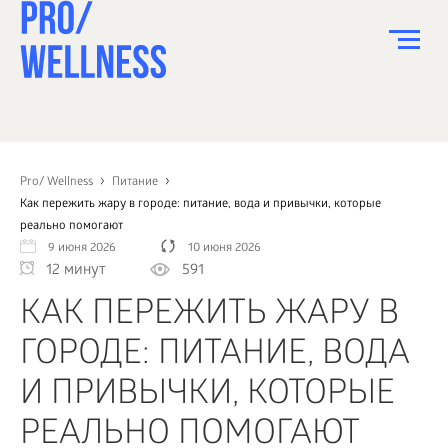
ПИТАНИЕ
СПОРТ
Pro/ Wellness
Питание
Как пережить жару в городе: питание, вода и привычки, которые
ЗДОРОВЬЕ
реально помогают
9 июня 2026
10 июня 2026
КРАСОТА
12 минут
591
ПСИХОЛОГИЯ
КАК ПЕРЕЖИТЬ ЖАРУ В
ДЕТИ
ГОРОДЕ: ПИТАНИЕ, ВОДА
ДОМ
И ПРИВЫЧКИ, КОТОРЫЕ
КАК?
РЕАЛЬНО ПОМОГАЮТ