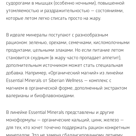
судорогами в мышцах (особенно ночными), повышенной
утомляемостью и раздражительностью — состояниями,
которые летом легко списать просто на жару.
В идеале минералы поступают с разнообразным
рационом: зеленью, орехами, семечками, кисломолочными
продуктами, цельными злаками. Но если питание летом
становится скудным (в жару часто пропадает аппетит),
дополнительным источником может стать специальная
добавка. Например, «Органический магний» из линейки
Essential Minerals от Siberian Wellness — комплекс с
магнием в органической форме, дополненный экстрактом
валерианы и биофлавоноидами.
В линейке Essential Minerals представлены и другие
моноформулы — органические кальций, цинк, железо —
для тех, кто хочет точечно поддержать рацион конкретным
минералом. Это не замена сбалансированному летнему