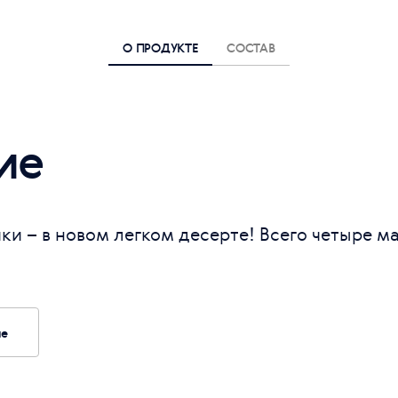
О ПРОДУКТЕ
СОСТАВ
ие
ики – в новом легком десерте! Всего четыре м
ие