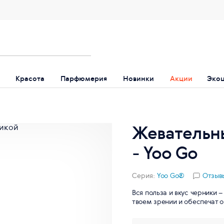
Красота
Парфюмерия
Новинки
Акции
Эко
Жевательн
- Yoo Gо
Серия:
Yoo Gо®
Отзывы
Вся польза и вкус черники 
твоем зрении и обеспечат 