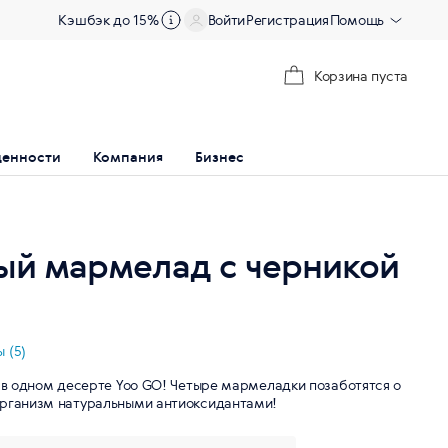
Кэшбэк до 15%
Войти
Регистрация
Помощь
Корзина пуста
ценности
Компания
Бизнес
ый мармелад с черникой
 (5)
– в одном десерте Yoo GO! Четыре мармеладки позаботятся о
организм натуральными антиоксидантами!