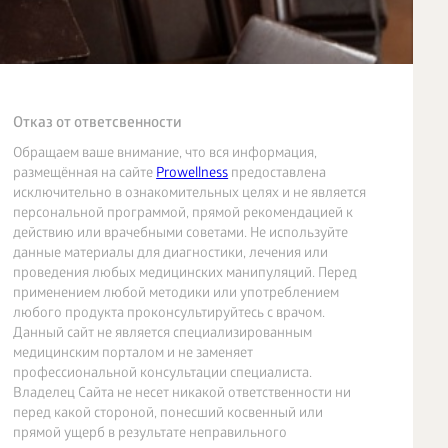
Отказ от ответсвенности
Обращаем ваше внимание, что вся информация,
размещённая на сайте
Prowellness
предоставлена
исключительно в ознакомительных целях и не является
персональной программой, прямой рекомендацией к
действию или врачебными советами. Не используйте
данные материалы для диагностики, лечения или
проведения любых медицинских манипуляций. Перед
применением любой методики или употреблением
любого продукта проконсультируйтесь с врачом.
Данный сайт не является специализированным
медицинским порталом и не заменяет
профессиональной консультации специалиста.
Владелец Сайта не несет никакой ответственности ни
перед какой стороной, понесший косвенный или
прямой ущерб в результате неправильного