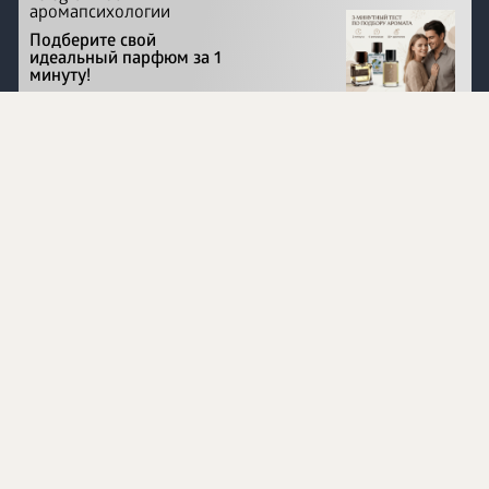
аромапсихологии
Подберите свой
идеальный парфюм за 1
минуту!
Перейти на сайт
©
1996 - 2026 ООО Международная компания
«Сибирское здоровье». Все права защищены.
Воспроизведение материалов данного сайта возможно
при условии обязательного размещения активной
ссылки на www.siberianhealth.com.
Вся бизнес-информация, представленная на данном
сайте, является недействительной для Республики
Узбекистан
Информация на сайте предназначена для лиц,
достигших возраста шестнадцати лет (16+)
Эксперты
Ингредиенты