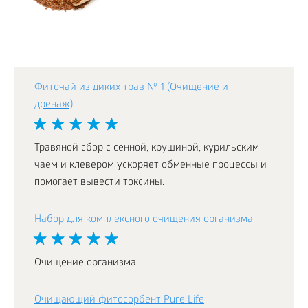
Фиточай из диких трав № 1 (Очищение и
дренаж)
Травяной сбор с сенной, крушиной, курильским
чаем и клевером ускоряет обменные процессы и
помогает вывести токсины.
Набор для комплексного очищения организма
Очищение организма
Очищающий фитосорбент Pure Life