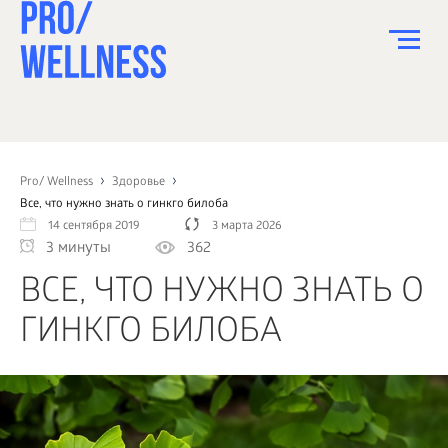
ПИТАНИЕ
СПОРТ
Pro/ Wellness
Здоровье
Все, что нужно знать о гинкго билоба
ЗДОРОВЬЕ
14 сентября 2019
3 марта 2026
3 минуты
362
КРАСОТА
ВСЕ, ЧТО НУЖНО ЗНАТЬ О
ПСИХОЛОГИЯ
ГИНКГО БИЛОБА
ДЕТИ
ДОМ
КАК?