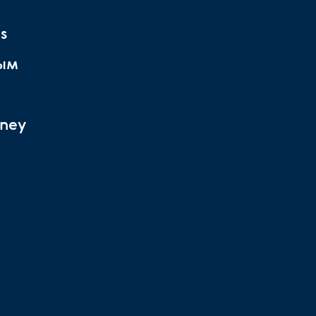
s
ым
ney