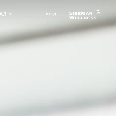
АЛ
ВХОД