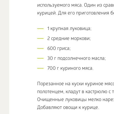
используемого мяса. Один из срав
курицей. Для его приготовления б
1 крупная луковица;
2 средние моркови;
600 гриса;
30 г подсолнечного масла;
700 г куриного мяса.
Порезанное на куски куриное мя
полотенцем, кладут в кастрюлю с 
Очищенные луковицы мелко нарез
Добавляют овощи к курице.