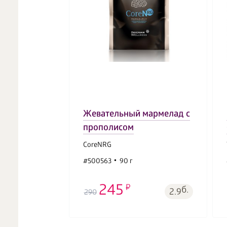
Жевательный мармелад с
прополисом
CoreNRG
#500563
90 г
245
б.
2.9
290