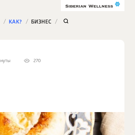
/
/
/
КАК?
БИЗНЕС
инуты
270