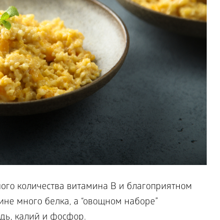
шого количества витамина В и благоприятном
ине много белка, а “овощном наборе”
дь, калий и фосфор.