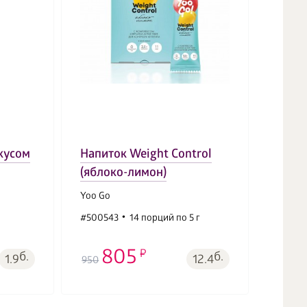
Immun
вкусом
Напиток Weight Control
шари
(яблоко-лимон)
печен
Yoo Go
Vitama
#500543
14 порций по 5 г
#5015
805
4
б.
б.
1.9
12.4
950
490