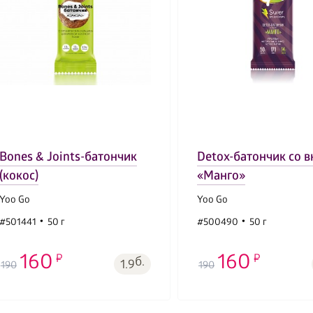
Bones & Joints-батончик
Detox-батончик со 
(кокос)
«Манго»
Yoo Gо
Yoo Gо
#501441
50 г
#500490
50 г
160
160
б.
1.9
190
190