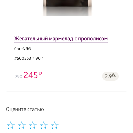
Жевательный мармелад с прополисом
CoreNRG
#500563
90 г
245
б.
2.9
290
Оцените статью