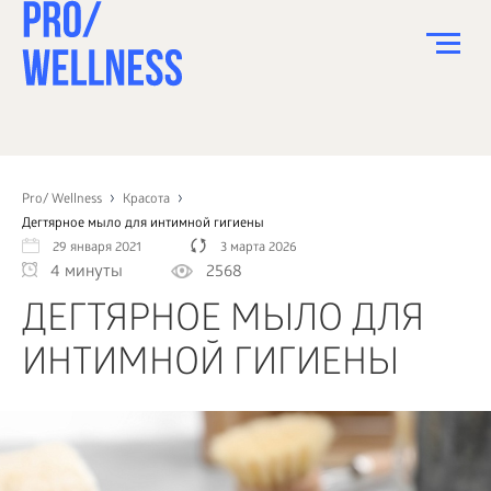
ПИТАНИЕ
СПОРТ
Pro/ Wellness
Красота
Дегтярное мыло для интимной гигиены
ЗДОРОВЬЕ
29 января 2021
3 марта 2026
4 минуты
2568
КРАСОТА
ДЕГТЯРНОЕ МЫЛО ДЛЯ
ПСИХОЛОГИЯ
ИНТИМНОЙ ГИГИЕНЫ
ДЕТИ
ДОМ
КАК?