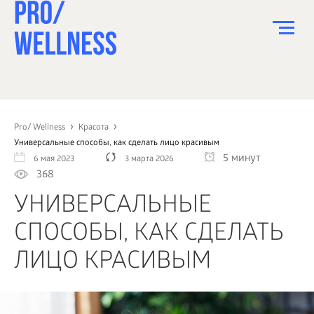
ПИТАНИЕ
СПОРТ
Pro/ Wellness
Красота
Универсальные способы, как сделать лицо красивым
ЗДОРОВЬЕ
5 минут
6 мая 2023
3 марта 2026
368
КРАСОТА
УНИВЕРСАЛЬНЫЕ
ПСИХОЛОГИЯ
СПОСОБЫ, КАК СДЕЛАТЬ
ДЕТИ
ЛИЦО КРАСИВЫМ
ДОМ
КАК?