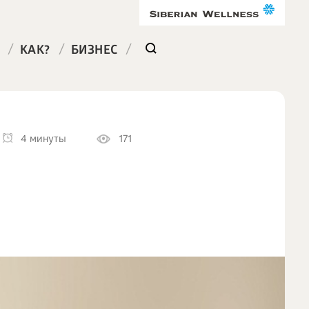
/
/
/
КАК?
БИЗНЕС
4 минуты
171