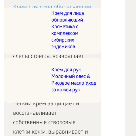
Крем для лица обновляющий
Крем для лица
обновляющий
Косметика с
Заряжает уставшую кожу
комплексом
энергией, интенсивно
сибирских
восстанавливает, стирает
эндемиков
следы стресса, возвращает
тонус и свежесть.
Крем для рук
Молочный овес &
Ультралегкий крем для лица
Рисовое масло Уход
за кожей рук
Легкий крем защищает и
восстанавливает
собственные стволовые
клетки кожи, выравнивает и