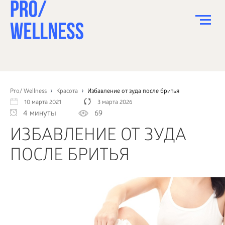
ПИТАНИЕ
СПОРТ
Pro/ Wellness
Красота
Избавление от зуда после бритья
10 марта 2021
3 марта 2026
ЗДОРОВЬЕ
4 минуты
69
КРАСОТА
ИЗБАВЛЕНИЕ ОТ ЗУДА
ПСИХОЛОГИЯ
ПОСЛЕ БРИТЬЯ
ДЕТИ
ДОМ
КАК?