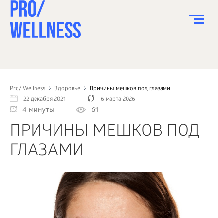
ПИТАНИЕ
СПОРТ
Pro/ Wellness
Здоровье
Причины мешков под глазами
22 декабря 2021
6 марта 2026
ЗДОРОВЬЕ
4 минуты
61
КРАСОТА
ПРИЧИНЫ МЕШКОВ ПОД
ПСИХОЛОГИЯ
ГЛАЗАМИ
ДЕТИ
ДОМ
КАК?