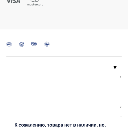
✖
Внимание! Остерегайтесь подделок!
Мы гарантируем надлежащее качество реализуемого товара
в официальном Интернет-магазине, а также через
магазины
Siberian Wellness
Мы не гарантируем качество продукции, а также
соблюдение условий ее хранения продавцами, если вы
приобретаете товар на сторонних сайтах или маркетплейсах.
К сожалению, товара нет в наличии, но,