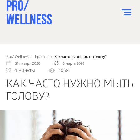
ПИТАНИЕ
СПОРТ
Pro/ Wellness
Красота
Как часто нужно мыть голову?
31 января 2020
3 марта 2026
ЗДОРОВЬЕ
4 минуты
1058
КРАСОТА
КАК ЧАСТО НУЖНО МЫТЬ
ПСИХОЛОГИЯ
ГОЛОВУ?
ДЕТИ
ДОМ
КАК?