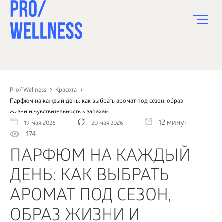
ПИТАНИЕ
СПОРТ
Pro/ Wellness
Красота
Парфюм на каждый день: как выбрать аромат под сезон, образ
ЗДОРОВЬЕ
жизни и чувствительность к запахам
12 минут
19 мая 2026
20 мая 2026
КРАСОТА
174
ПСИХОЛОГИЯ
ПАРФЮМ НА КАЖДЫЙ
ДЕТИ
ДЕНЬ: КАК ВЫБРАТЬ
ДОМ
АРОМАТ ПОД СЕЗОН,
КАК?
ОБРАЗ ЖИЗНИ И