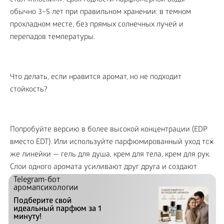
обычно 3–5 лет при правильном хранении: в темном
прохладном месте, без прямых солнечных лучей и
перепадов температуры.
Что делать, если нравится аромат, но не подходит
стойкость?
Попробуйте версию в более высокой концентрации (EDP
вместо EDT). Или используйте парфюмированный уход той
же линейки — гель для душа, крем для тела, крем для рук.
Слои одного аромата усиливают друг друга и создают
более длительное звучание.
Telegram-бот
аромапсихологии
Подберите свой
идеальный парфюм за 1
минуту!
Как выбрать аромат в подарок?