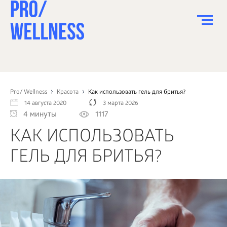
ПИТАНИЕ
СПОРТ
Pro/ Wellness
Красота
Как использовать гель для бритья?
14 августа 2020
3 марта 2026
ЗДОРОВЬЕ
4 минуты
1117
КРАСОТА
КАК ИСПОЛЬЗОВАТЬ
ПСИХОЛОГИЯ
ГЕЛЬ ДЛЯ БРИТЬЯ?
ДЕТИ
ДОМ
КАК?