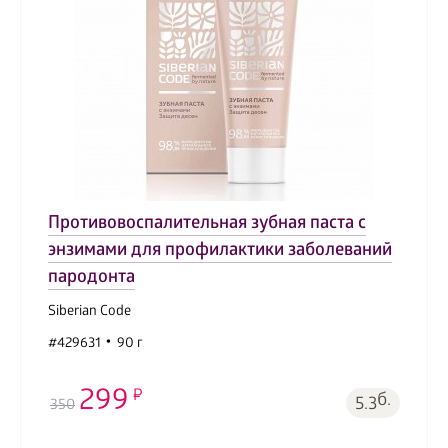
Противовоспалительная зубная паста с
энзимами для профилактики заболеваний
пародонта
Siberian Code
#429631
90 г
299
б.
5.3
350