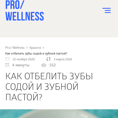
ПИТАНИЕ
СПОРТ
Pro/ Wellness
Красота
Как отбелить зубы содой и зубной пастой?
ЗДОРОВЬЕ
22 ноября 2020
3 марта 2026
4 минуты
552
КРАСОТА
КАК ОТБЕЛИТЬ ЗУБЫ
ПСИХОЛОГИЯ
СОДОЙ И ЗУБНОЙ
ДЕТИ
ПАСТОЙ?
ДОМ
КАК?