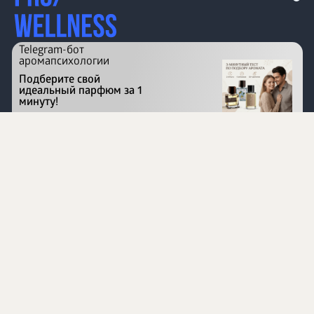
Telegram-бот
аромапсихологии
Подберите свой
идеальный парфюм за 1
минуту!
Перейти на сайт
©
1996 - 2026 ООО Международная компания
«Сибирское здоровье». Все права защищены.
Воспроизведение материалов данного сайта возможно
при условии обязательного размещения активной
ссылки на www.siberianhealth.com.
Вся бизнес-информация, представленная на данном
сайте, является недействительной для Республики
Узбекистан
Информация на сайте предназначена для лиц,
достигших возраста шестнадцати лет (16+)