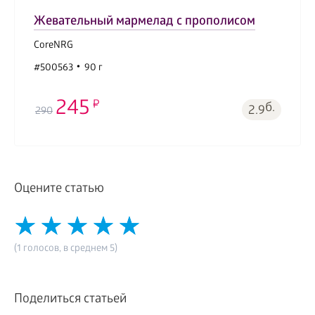
Жевательный мармелад с прополисом
CoreNRG
#500563
90 г
245
б.
2.9
290
Оцените статью
(1 голосов, в среднем 5)
Поделиться статьей