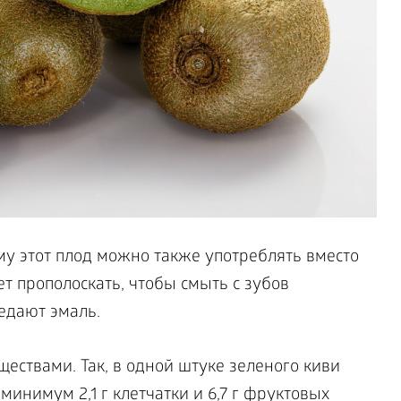
му этот плод можно также употреблять вместо
ет прополоскать, чтобы смыть с зубов
едают эмаль.
ествами. Так, в одной штуке зеленого киви
минимум 2,1 г клетчатки и 6,7 г фруктовых