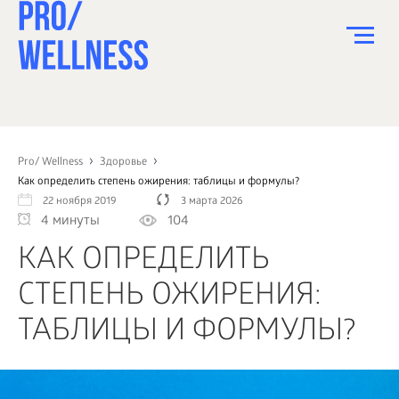
ПИТАНИЕ
СПОРТ
Pro/ Wellness
Здоровье
Как определить степень ожирения: таблицы и формулы?
ЗДОРОВЬЕ
22 ноября 2019
3 марта 2026
4 минуты
104
КРАСОТА
КАК ОПРЕДЕЛИТЬ
ПСИХОЛОГИЯ
СТЕПЕНЬ ОЖИРЕНИЯ:
ДЕТИ
ТАБЛИЦЫ И ФОРМУЛЫ?
ДОМ
КАК?