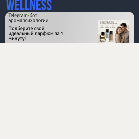
Telegram-бот
аромапсихологии
Подберите свой
идеальный парфюм за 1
минуту!
Перейти на сайт
©
1996 - 2026 ООО Международная компания
«Сибирское здоровье». Все права защищены.
Воспроизведение материалов данного сайта возможно
при условии обязательного размещения активной
ссылки на www.siberianhealth.com.
Вся бизнес-информация, представленная на данном
сайте, является недействительной для Республики
Узбекистан
Информация на сайте предназначена для лиц,
достигших возраста шестнадцати лет (16+)