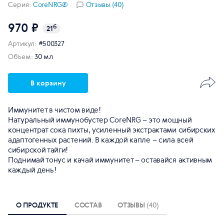
Серия:
CoreNRG®
Отзывы (40)
970 ₽
б
21
Артикул:
#500327
Объем:
30 мл
В корзину
Иммунитет в чистом виде!
Натуральный иммунобустер CoreNRG – это мощный
концентрат сока пихты, усиленный экстрактами сибирских
адаптогенных растений. В каждой капле – сила всей
сибирской тайги!
Поднимай тонус и качай иммунитет – оставайся активным
каждый день!
О ПРОДУКТЕ
СОСТАВ
ОТЗЫВЫ
(40)