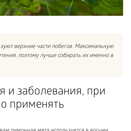
зуют верхние части побегов. Максимальную
етения, поэтому лучше собирать их именно в
я и заболевания, при
но применять
вам лимонная мята используется в восьми