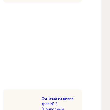
Фиточай из диких
трав № 3
(Природный