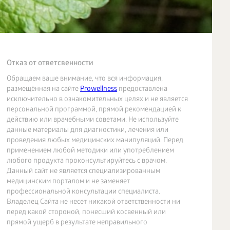
Отказ от ответсвенности
Обращаем ваше внимание, что вся информация,
размещённая на сайте
Prowellness
предоставлена
исключительно в ознакомительных целях и не является
персональной программой, прямой рекомендацией к
действию или врачебными советами. Не используйте
данные материалы для диагностики, лечения или
проведения любых медицинских манипуляций. Перед
применением любой методики или употреблением
любого продукта проконсультируйтесь с врачом.
Данный сайт не является специализированным
медицинским порталом и не заменяет
профессиональной консультации специалиста.
Владелец Сайта не несет никакой ответственности ни
перед какой стороной, понесший косвенный или
прямой ущерб в результате неправильного