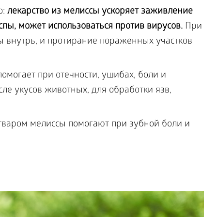
о:
лекарство из мелиссы ускоряет заживление
оспы, может использоваться против вирусов.
При
ы внутрь, и протирание пораженных участков
омогает при отечности, ушибах, боли и
сле укусов животных, для обработки язв,
отваром мелиссы помогают при зубной боли и