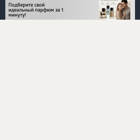
Подберите свой
идеальный парфюм за 1
минуту!
Перейти на сайт
©
1996 - 2026 ООО Международная компания
«Сибирское здоровье». Все права защищены.
Воспроизведение материалов данного сайта возможно
при условии обязательного размещения активной
ссылки на www.siberianhealth.com.
Вся бизнес-информация, представленная на данном
сайте, является недействительной для Республики
Узбекистан
Информация на сайте предназначена для лиц,
достигших возраста шестнадцати лет (16+)
Эксперты
Ингредиенты
Контакты