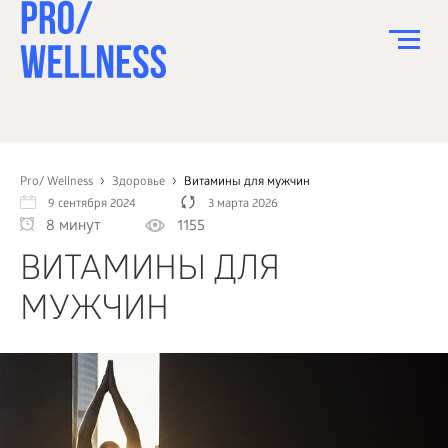
ПИТАНИЕ
СПОРТ
Pro/ Wellness
Здоровье
Витамины для мужчин
9 сентября 2024
3 марта 2026
ЗДОРОВЬЕ
8 минут
1155
КРАСОТА
ВИТАМИНЫ ДЛЯ
ПСИХОЛОГИЯ
МУЖЧИН
ДЕТИ
ДОМ
КАК?