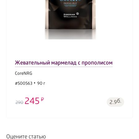
Жевательный мармелад с прополисом
CoreNRG
#500563
90 г
245
б.
2.9
290
Оцените статью