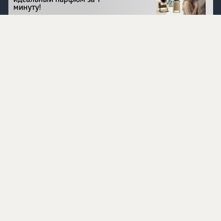
идеальный парфюм за 1
минуту!
Перейти на сайт
©
1996 - 2026 ООО Международная компания
«Сибирское здоровье». Все права защищены.
Воспроизведение материалов данного сайта возможно
при условии обязательного размещения активной
ссылки на www.siberianhealth.com.
Вся бизнес-информация, представленная на данном
сайте, является недействительной для Республики
Узбекистан
Информация на сайте предназначена для лиц,
достигших возраста шестнадцати лет (16+)
Эксперты
Ингредиенты
Контакты
О нас
Пользовательское соглашение