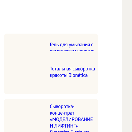
Гель для умывания с
комплексом жирных
кислот омега-3, -6, -7,
-9
Тотальная сыворотка
красоты Bionética
Сыворотка-
концентрат
«МОДЕЛИРОВАНИЕ
И ЛИФТИНГ»