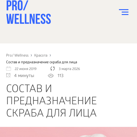
ПИТАНИЕ
СПОРТ
Pro/ Wellness
Красота
Состав и предназначение скраба для лица
ЗДОРОВЬЕ
22 июня 2019
3 марта 2026
4 минуты
113
КРАСОТА
СОСТАВ И
ПСИХОЛОГИЯ
ПРЕДНАЗНАЧЕНИЕ
ДЕТИ
СКРАБА ДЛЯ ЛИЦА
ДОМ
КАК?