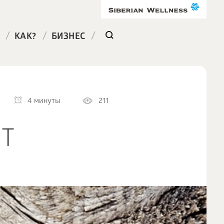
/
/
/
КАК?
БИЗНЕС
4 минуты
211
Т