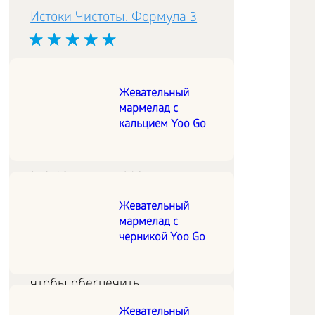
Истоки Чистоты. Формула 3
Легендарный комплекс,
являющийся продолжением
Жевательный
детокс-серии «Истоки
мармелад с
кальцием Yoo Go
чистоты», включает в себя
самые главные растительные
экстракты, минералы и
витамины с выраженным
Жевательный
антиоксидантным действием.
мармелад с
черникой Yoo Go
Дозировки комплекса
подобраны таким образом,
чтобы обеспечить
максимальный эффект
Жевательный