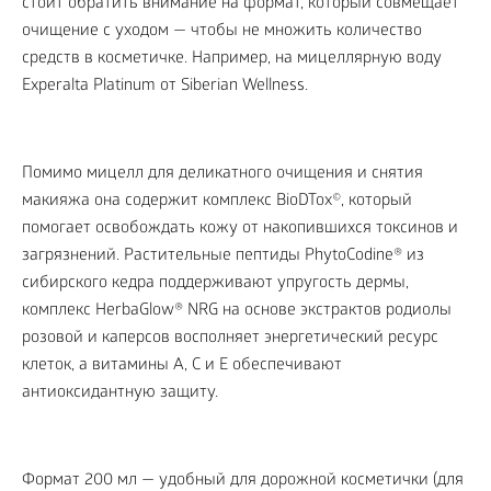
стоит обратить внимание на формат, который совмещает
очищение с уходом — чтобы не множить количество
средств в косметичке. Например, на мицеллярную воду
Experalta Platinum от Siberian Wellness.
Помимо мицелл для деликатного очищения и снятия
макияжа она содержит комплекс BioDTox©, который
помогает освобождать кожу от накопившихся токсинов и
загрязнений. Растительные пептиды PhytoCodine® из
сибирского кедра поддерживают упругость дермы,
комплекс HerbaGlow® NRG на основе экстрактов родиолы
розовой и каперсов восполняет энергетический ресурс
клеток, а витамины А, С и Е обеспечивают
антиоксидантную защиту.
Формат 200 мл — удобный для дорожной косметички (для