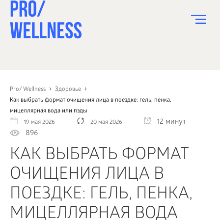
ПИТАНИЕ
СПОРТ
Pro/ Wellness
Здоровье
Как выбрать формат очищения лица в поездке: гель, пенка,
ЗДОРОВЬЕ
мицеллярная вода или пэды
12 минут
19 мая 2026
20 мая 2026
КРАСОТА
896
ПСИХОЛОГИЯ
КАК ВЫБРАТЬ ФОРМАТ
ДЕТИ
ОЧИЩЕНИЯ ЛИЦА В
ДОМ
ПОЕЗДКЕ: ГЕЛЬ, ПЕНКА,
КАК?
МИЦЕЛЛЯРНАЯ ВОДА