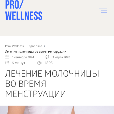
ПИТАНИЕ
СПОРТ
Pro/ Wellness
Здоровье
Лечение молочницы во время менструации
ЗДОРОВЬЕ
1 сентября 2024
3 марта 2026
6 минут
1895
КРАСОТА
ЛЕЧЕНИЕ МОЛОЧНИЦЫ
ПСИХОЛОГИЯ
ВО ВРЕМЯ
ДЕТИ
МЕНСТРУАЦИИ
ДОМ
КАК?