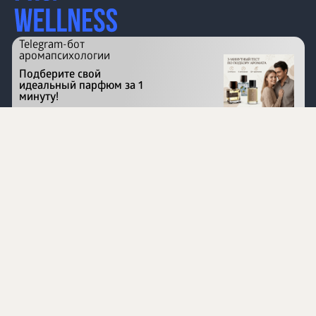
Telegram-бот
аромапсихологии
Подберите свой
идеальный парфюм за 1
минуту!
Перейти на сайт
©
1996 - 2026 ООО Международная компания
«Сибирское здоровье». Все права защищены.
Воспроизведение материалов данного сайта возможно
при условии обязательного размещения активной
ссылки на www.siberianhealth.com.
Вся бизнес-информация, представленная на данном
сайте, является недействительной для Республики
Узбекистан
Информация на сайте предназначена для лиц,
достигших возраста шестнадцати лет (16+)