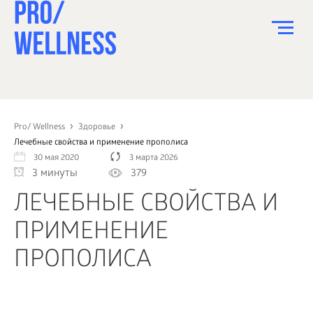
ПИТАНИЕ
СПОРТ
Pro/ Wellness
Здоровье
Лечебные свойства и применение прополиса
ЗДОРОВЬЕ
30 мая 2020
3 марта 2026
3 минуты
379
КРАСОТА
ЛЕЧЕБНЫЕ СВОЙСТВА И
ПСИХОЛОГИЯ
ПРИМЕНЕНИЕ
ДЕТИ
ПРОПОЛИСА
ДОМ
КАК?