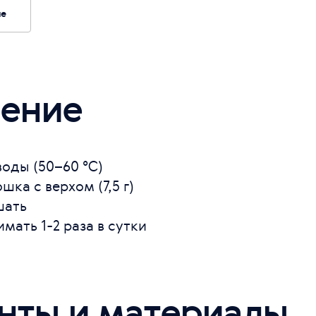
ие
ение
воды (50–60 °С)
шка с верхом (7,5 г)
шать
мать 1-2 раза в сутки
нты и материалы