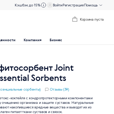
Кэшбэк до 15%
Войти
Регистрация
Помощь
Корзина пуста
ценности
Компания
Бизнес
фитосорбент Joint
ssential Sorbents
(Эссенциальные сорбенты)
Отзывы (39)
детокс-коктейля с хондропротекторными компонентами
 очищению организма и защите суставов. Натуральные
вают накопившиеся вредные вещества и выводят их из
лаген питает ткани суставов и связок.