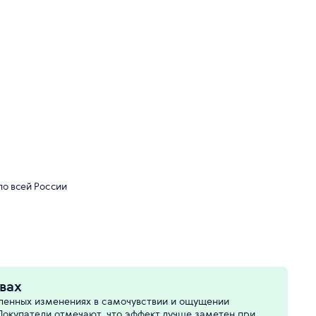
по всей России
вах
епенных изменениях в самочувствии и ощущении
окупатели отмечают, что эффект лучше заметен при