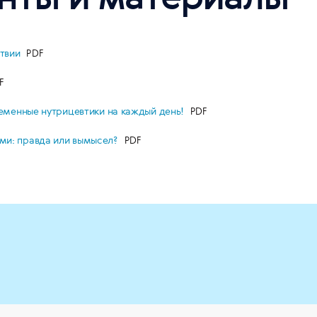
ствии
временные нутрицевтики на каждый день!
ами: правда или вымысел?