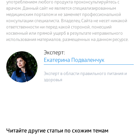
употреблением любого продукта проконсультируйтесь с
врачом. Данный сайт не является специализированным
медицинским порталом и не заменяет профессиональной
консультации специалиста. Владелец Сайта не несет никакой
ответственности ни перед какой стороной, понесший
косвенный или прямой ущерб в результате неправильного
использования материалов, размещенных на данном ресурсе.
Эксперт:
Екатерина Подваленчук
Эксперт в области правильного питания и
здоровья
Читайте другие статьи по схожим темам