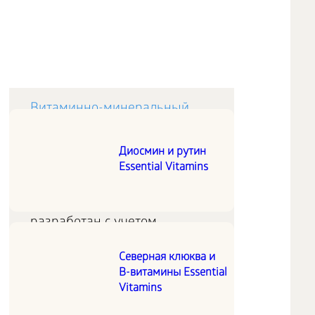
Витаминно-минеральный
комплекс
Диосмин и рутин
Essential Vitamins
Полноценный витаминно-
минеральный комплекс
разработан с учетом
хронобиологии для
Северная клюква и
поддержания отличного
В-витамины Essential
самочувствия и надежного
Vitamins
отпора вирусам и