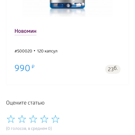
Новомин
#500020
120 капсул
990
б.
23
Оцените статью
(0 голосов, в среднем 0)