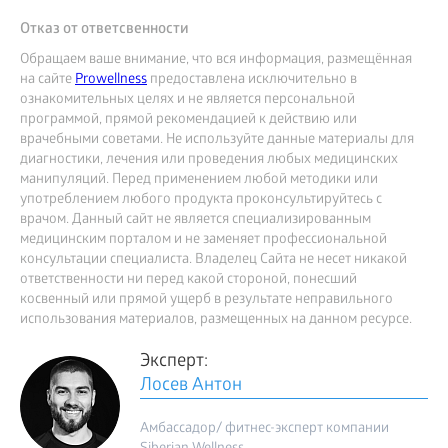
Отказ от ответсвенности
Обращаем ваше внимание, что вся информация, размещённая
на сайте
Prowellness
предоставлена исключительно в
ознакомительных целях и не является персональной
программой, прямой рекомендацией к действию или
врачебными советами. Не используйте данные материалы для
диагностики, лечения или проведения любых медицинских
манипуляций. Перед применением любой методики или
употреблением любого продукта проконсультируйтесь с
врачом. Данный сайт не является специализированным
медицинским порталом и не заменяет профессиональной
консультации специалиста. Владелец Сайта не несет никакой
ответственности ни перед какой стороной, понесший
косвенный или прямой ущерб в результате неправильного
использования материалов, размещенных на данном ресурсе.
Эксперт:
Лосев Антон
Амбассадор/ фитнес-эксперт компании