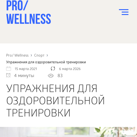
ПИТАНИЕ
СПОРТ
Pro/ Wellness
Спорт
Упражнения для оздоровительной тренировки
ЗДОРОВЬЕ
15 марта 2021
6 марта 2026
4 минуты
83
КРАСОТА
УПРАЖНЕНИЯ ДЛЯ
ПСИХОЛОГИЯ
ОЗДОРОВИТЕЛЬНОЙ
ДЕТИ
ТРЕНИРОВКИ
ДОМ
КАК?