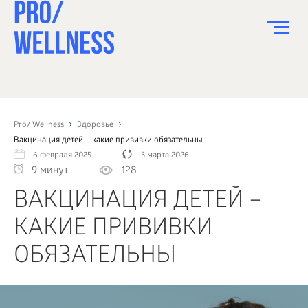
ПИТАНИЕ
СПОРТ
Pro/ Wellness
Здоровье
Вакцинация детей – какие прививки обязательны
ЗДОРОВЬЕ
6 февраля 2025
3 марта 2026
9 минут
128
КРАСОТА
ВАКЦИНАЦИЯ ДЕТЕЙ –
ПСИХОЛОГИЯ
КАКИЕ ПРИВИВКИ
ДЕТИ
ОБЯЗАТЕЛЬНЫ
ДОМ
КАК?